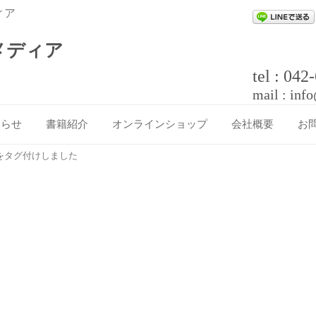
ィア
メディア
tel : 04
mail : inf
知らせ
書籍紹介
オンラインショップ
会社概要
お
品をタグ付けしました
カート