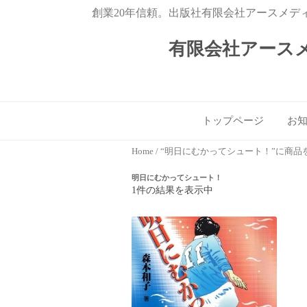
創業20年信頼。出版社有限会社アースメデ
有限会社アース
トップページ
お
Home
/ “明日にむかってシュート！”に商
明日にむかってシュート！
1件の結果を表示中