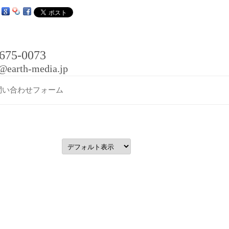
コ
ン
テ
ン
ツ
へ
ス
2-675-0073
キ
ッ
o@earth-media.jp
プ
問い合わせフォーム