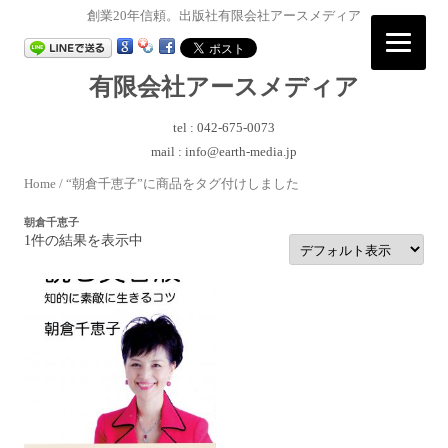
創業20年信頼。出版社有限会社アースメディア
有限会社アースメディア
tel : 042-675-0073
mail : info@earth-media.jp
コ
Home
/ “朝倉千恵子”に商品をタグ付けしました
ン
テ
ン
朝倉千恵子
ツ
1件の結果を表示中
へ
ス
キ
ッ
プ