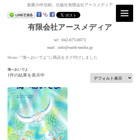
創業20年信頼。出版社有限会社アースメディア
有限会社アースメディア
tel : 042-675-0073
mail : info@earth-media.jp
コ
Home
/ “海へおいでよ”に商品をタグ付けしました
ン
テ
ン
海へおいでよ
ツ
1件の結果を表示中
へ
ス
キ
ッ
プ