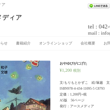
ィア
メディア
tel : 04
mail : inf
知らせ
書籍紹介
オンラインショップ
会社概要
お
カート
おやゆびがにげた
¥
1,200
税別
文/もりもとかずこ 絵/塚越 
ISBN978-4-434-11095-5 C8793
定価：1,200円+税
A5版 56ページ
発行：アースメディア