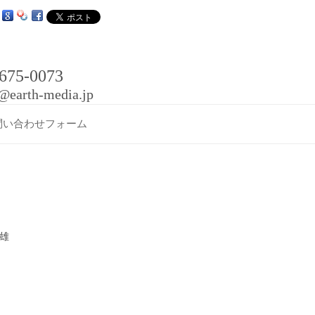
コ
ン
テ
ン
ツ
へ
ス
2-675-0073
キ
ッ
o@earth-media.jp
プ
問い合わせフォーム
文雄