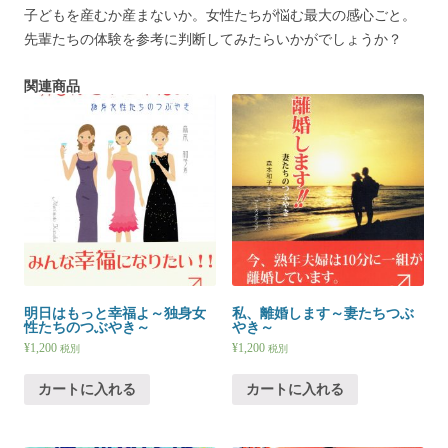
子どもを産むか産まないか。女性たちが悩む最大の感心ごと。
先輩たちの体験を参考に判断してみたらいかがでしょうか？
関連商品
明日はもっと幸福よ～独身女
私、離婚します～妻たちつぶ
性たちのつぶやき～
やき～
¥
1,200
¥
1,200
税別
税別
カートに入れる
カートに入れる