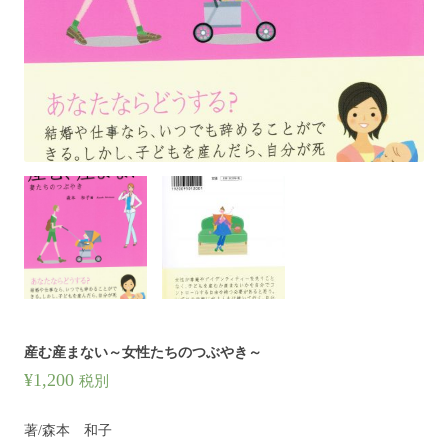
産む産まない～女性たちのつぶやき～
¥
1,200
税別
著/森本 和子