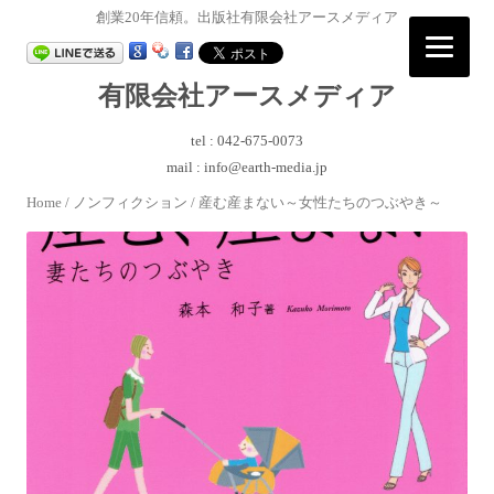
創業20年信頼。出版社有限会社アースメディア
有限会社アースメディア
tel : 042-675-0073
mail : info@earth-media.jp
コ
Home
/
ノンフィクション
/ 産む産まない～女性たちのつぶやき～
ン
テ
ン
ツ
へ
ス
キ
ッ
プ