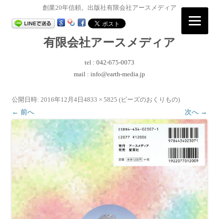
創業20年信頼。出版社有限会社アースメディア
有限会社アースメディア
tel : 042-675-0073
mail : info@earth-media.jp
コ
ン
テ
公開日時:
2016年12月4日
4833 × 5825
(
ビーズのおくりもの
)
ン
ツ
← 前へ
次へ →
へ
ス
キ
ッ
プ