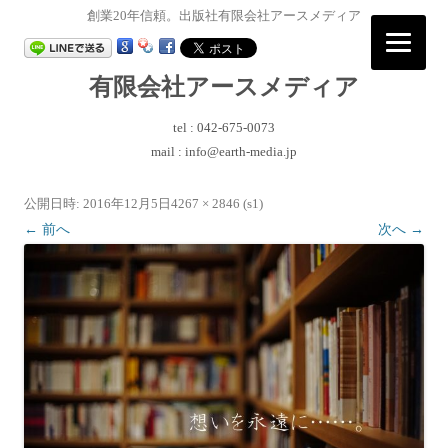
創業20年信頼。出版社有限会社アースメディア
有限会社アースメディア
tel : 042-675-0073
mail : info@earth-media.jp
コ
ン
テ
公開日時:
2016年12月5日
4267 × 2846
(
s1
)
ン
ツ
← 前へ
次へ →
へ
ス
キ
ッ
プ